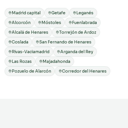
Madrid capital
Getafe
Leganés
Alcorcón
Móstoles
Fuenlabrada
Alcalá de Henares
Torrejón de Ardoz
Coslada
San Fernando de Henares
Rivas-Vaciamadrid
Arganda del Rey
Las Rozas
Majadahonda
Pozuelo de Alarcón
Corredor del Henares