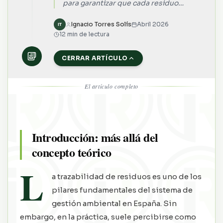
para garantizar que cada residuo
generado sigue un recorrido
controlado, verificable y conforme a la
Ignacio Torres Solís
Abril 2026
IT
12 min de lectura
normativa desde su origen hasta su
tratamiento final.
CERRAR ARTÍCULO
El artículo completo
Introducción: más allá del
concepto teórico
L
a trazabilidad de residuos es uno de los
pilares fundamentales del sistema de
gestión ambiental en España. Sin
embargo, en la práctica, suele percibirse como