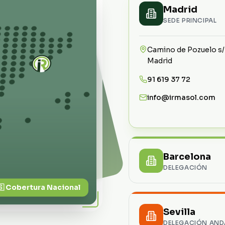
Madrid
SEDE PRINCIPAL
Camino de Pozuelo s/
Madrid
91 619 37 72
info@irmasol.com
Barcelona
DELEGACIÓN
🇸 Cobertura Nacional
C/Güifré el Pilós, s/n 
"Can Vinyals" 08130 
Sevilla
Mogoda, Barcelona
DELEGACIÓN AND