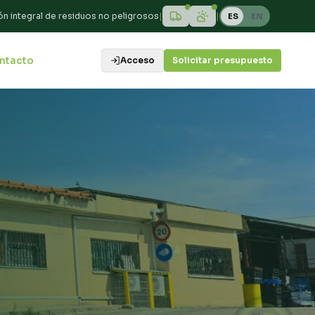
ón integral de residuos no peligrosos
|
|
ES
EN
ntacto
Acceso
Solicitar presupuesto